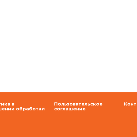
ика в
Пользовательское
Конт
шении обработки
соглашение
ональных данных