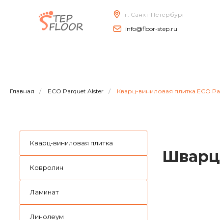
г. Санкт-Петербург
info@floor-step.ru
Главная
/
ECO Parquet Alster
/
Кварц-виниловая плитка ECO Parq
Кварц-виниловая плитка
Шварцв
Ковролин
Ламинат
Линолеум