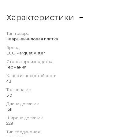
Характеристики
Тип товара
Кварц-виниловая плитка
Бренд
ECO Parquet Alster
Страна производства
Германия
Класс износостойкости
43
Толщина,мм
5.0
Длина доски,мм
1511
Ширина доски,мм
229
Тип соединения