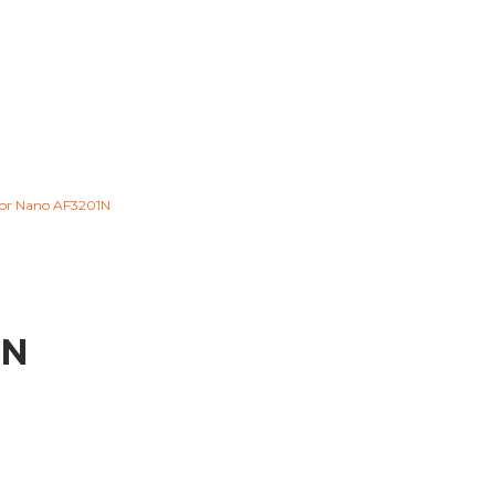
or Nano AF3201N
1N