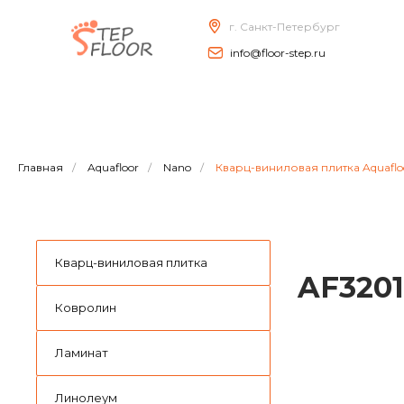
г. Санкт-Петербург
info@floor-step.ru
Главная
/
Aquafloor
/
Nano
/
Кварц-виниловая плитка Aquaflo
Кварц-виниловая плитка
AF320
Ковролин
Ламинат
Линолеум