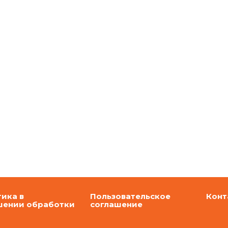
ика в
Пользовательское
Конт
шении обработки
соглашение
ональных данных