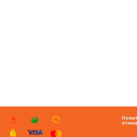
Полит
отно
перс