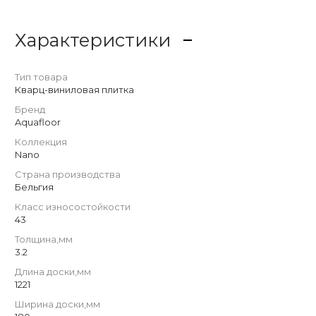
Характеристики
Тип товара
Кварц-виниловая плитка
Бренд
Aquafloor
Коллекция
Nano
Страна производства
Бельгия
Класс износостойкости
43
Толщина,мм
3.2
Длина доски,мм
1221
Ширина доски,мм